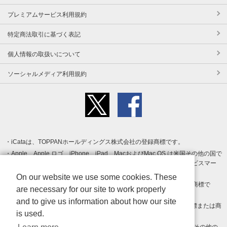
プレミアムサービス利用規約
特定商法取引に基づく表記
個人情報の取扱いについて
ソーシャルメディア利用規約
iCataは、TOPPANホールディングス株式会社の登録商標です。
Apple、Apple ロゴ、iPhone、iPad、MacおよびMac OS は米国その他の国で
登録された Apple Inc. の商標です。App Store は Apple Inc. のサービスマー
クです。
On our website we use some cookies. These
Android、Google Play および Google Play ロゴ は Google LLC の商標で
are necessary for our site to work properly
す。
and to give us information about how our site
Windows は Microsoft Inc.の米国およびその他の国における登録商標または商
is used.
標です。
Adobe、Adobe Reader、Adobe PDF は、Adobe Inc.の米国およびその他の