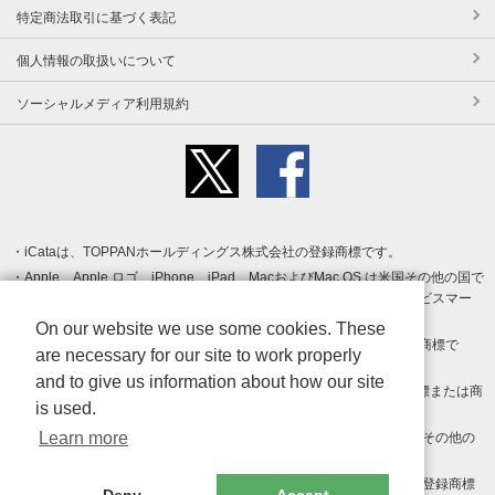
特定商法取引に基づく表記
個人情報の取扱いについて
ソーシャルメディア利用規約
iCataは、TOPPANホールディングス株式会社の登録商標です。
Apple、Apple ロゴ、iPhone、iPad、MacおよびMac OS は米国その他の国で
登録された Apple Inc. の商標です。App Store は Apple Inc. のサービスマー
クです。
On our website we use some cookies. These
Android、Google Play および Google Play ロゴ は Google LLC の商標で
are necessary for our site to work properly
す。
and to give us information about how our site
Windows は Microsoft Inc.の米国およびその他の国における登録商標または商
is used.
標です。
Learn more
Adobe、Adobe Reader、Adobe PDF は、Adobe Inc.の米国およびその他の
国における商標または登録商標です。
その他、記載されている会社名、商品名、ロゴは各社の商標または登録商標