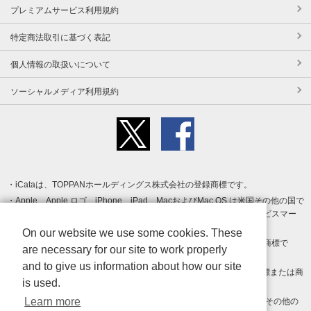
プレミアムサービス利用規約
特定商法取引に基づく表記
個人情報の取扱いについて
ソーシャルメディア利用規約
iCataは、TOPPANホールディングス株式会社の登録商標です。
Apple、Apple ロゴ、iPhone、iPad、MacおよびMac OS は米国その他の国で
登録された Apple Inc. の商標です。App Store は Apple Inc. のサービスマー
クです。
On our website we use some cookies. These
Android、Google Play および Google Play ロゴ は Google LLC の商標で
are necessary for our site to work properly
す。
and to give us information about how our site
Windows は Microsoft Inc.の米国およびその他の国における登録商標または商
is used.
標です。
Learn more
Adobe、Adobe Reader、Adobe PDF は、Adobe Inc.の米国およびその他の