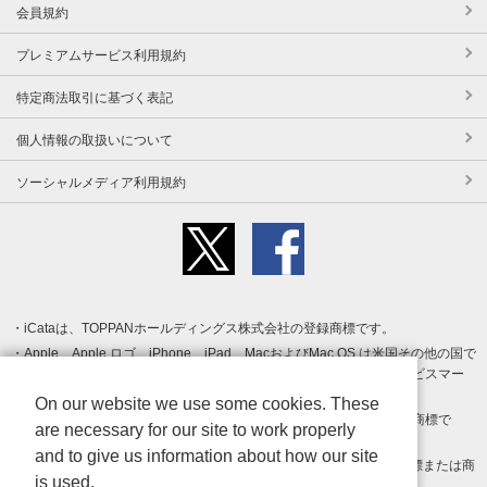
会員規約
プレミアムサービス利用規約
特定商法取引に基づく表記
個人情報の取扱いについて
ソーシャルメディア利用規約
iCataは、TOPPANホールディングス株式会社の登録商標です。
Apple、Apple ロゴ、iPhone、iPad、MacおよびMac OS は米国その他の国で
登録された Apple Inc. の商標です。App Store は Apple Inc. のサービスマー
クです。
On our website we use some cookies. These
Android、Google Play および Google Play ロゴ は Google LLC の商標で
are necessary for our site to work properly
す。
and to give us information about how our site
Windows は Microsoft Inc.の米国およびその他の国における登録商標または商
is used.
標です。