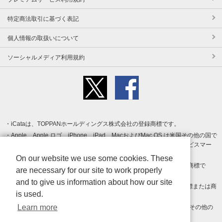
特定商法取引に基づく表記
個人情報の取扱いについて
ソーシャルメディア利用規約
iCataは、TOPPANホールディングス株式会社の登録商標です。
Apple、Apple ロゴ、iPhone、iPad、MacおよびMac OS は米国その他の国で
登録された Apple Inc. の商標です。App Store は Apple Inc. のサービスマー
クです。
On our website we use some cookies. These
Android、Google Play および Google Play ロゴ は Google LLC の商標で
are necessary for our site to work properly
す。
and to give us information about how our site
Windows は Microsoft Inc.の米国およびその他の国における登録商標または商
is used.
標です。
Learn more
Adobe、Adobe Reader、Adobe PDF は、Adobe Inc.の米国およびその他の
国における商標または登録商標です。