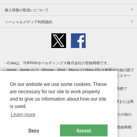
個人情報の取扱いについて
ソーシャルメディア利用規約
iCataは、TOPPANホールディングス株式会社の登録商標です。
Apple、Apple ロゴ、iPhone、iPad、MacおよびMac OS は米国その他の国で
登録された Apple Inc. の商標です。App Store は Apple Inc. のサービスマー
クです。
On our website we use some cookies. These
Android、Google Play および Google Play ロゴ は Google LLC の商標で
are necessary for our site to work properly
す。
and to give us information about how our site
Windows は Microsoft Inc.の米国およびその他の国における登録商標または商
is used.
標です。
Learn more
Adobe、Adobe Reader、Adobe PDF は、Adobe Inc.の米国およびその他の
国における商標または登録商標です。
その他、記載されている会社名、商品名、ロゴは各社の商標または登録商標
Deny
Accept
です。