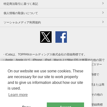
特定商法取引に基づく表記
個人情報の取扱いについて
ソーシャルメディア利用規約
iCataは、TOPPANホールディングス株式会社の登録商標です。
Apple、Apple ロゴ、iPhone、iPad、MacおよびMac OS は米国その他の国で
登録された Apple Inc. の商標です。App Store は Apple Inc. のサービスマー
クです。
On our website we use some cookies. These
Android、Google Play および Google Play ロゴ は Google LLC の商標で
are necessary for our site to work properly
す。
and to give us information about how our site
Windows は Microsoft Inc.の米国およびその他の国における登録商標または商
is used.
標です。
Learn more
Adobe、Adobe Reader、Adobe PDF は、Adobe Inc.の米国およびその他の
国における商標または登録商標です。
その他、記載されている会社名、商品名、ロゴは各社の商標または登録商標