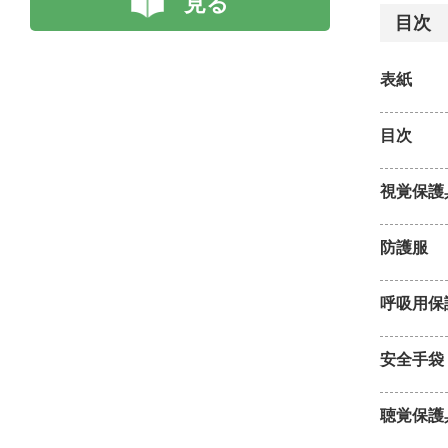
見る
目次
表紙
目次
視覚保護
防護服
呼吸用保
安全手袋
聴覚保護