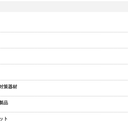
対策器材
製品
ット