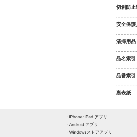
切創防止
安全保護
清掃用品
品名索引
品番索引
裏表紙
iPhone･iPad アプリ
Android アプリ
Windowsストアアプリ