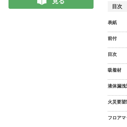
見る
目次
表紙
前付
目次
吸着材
液体漏洩
火災要望
フロアマ