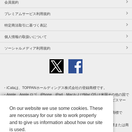
会員規約
プレミアムサービス利用規約
特定商法取引に基づく表記
個人情報の取扱いについて
ソーシャルメディア利用規約
iCataは、TOPPANホールディングス株式会社の登録商標です。
Apple、Apple ロゴ、iPhone、iPad、MacおよびMac OS は米国その他の国で
登録された Apple Inc. の商標です。App Store は Apple Inc. のサービスマー
クです。
On our website we use some cookies. These
Android、Google Play および Google Play ロゴ は Google LLC の商標で
are necessary for our site to work properly
す。
and to give us information about how our site
Windows は Microsoft Inc.の米国およびその他の国における登録商標または商
is used.
標です。