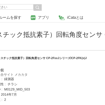
ルームを探す
アプリ
iCataとは
ック抵抗素子）回転角度センサ CP-
ック抵抗素子）回転角度センサ CP-2FxxJシリーズ/CP-2FK(x)J
日伝
合サイト メカカタ
 : 緑測器
性 : チラシ
: M0129_MID_503
 2014年7月
: 2