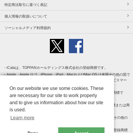
特定商法取引に基づく表記
個人情報の取扱いについて
ソーシャルメディア利用規約
iCataは、TOPPANホールディングス株式会社の登録商標です。
Apple、Apple ロゴ、iPhone、iPad、MacおよびMac OS は米国その他の国で
登録された Apple Inc. の商標です。App Store は Apple Inc. のサービスマー
クです。
On our website we use some cookies. These
Android、Google Play および Google Play ロゴ は Google LLC の商標で
are necessary for our site to work properly
す。
and to give us information about how our site
Windows は Microsoft Inc.の米国およびその他の国における登録商標または商
is used.
標です。
Learn more
Adobe、Adobe Reader、Adobe PDF は、Adobe Inc.の米国およびその他の
国における商標または登録商標です。
その他、記載されている会社名、商品名、ロゴは各社の商標または登録商標