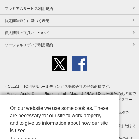
プレミアムサービス利用規約
特定商法取引に基づく表記
個人情報の取扱いについて
ソーシャルメディア利用規約
iCataは、TOPPANホールディングス株式会社の登録商標です。
Apple、Apple ロゴ、iPhone、iPad、MacおよびMac OS は米国その他の国で
登録された Apple Inc. の商標です。App Store は Apple Inc. のサービスマー
クです。
On our website we use some cookies. These
Android、Google Play および Google Play ロゴ は Google LLC の商標で
are necessary for our site to work properly
す。
and to give us information about how our site
Windows は Microsoft Inc.の米国およびその他の国における登録商標または商
is used.
標です。
Learn more
Adobe、Adobe Reader、Adobe PDF は、Adobe Inc.の米国およびその他の