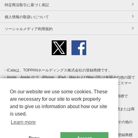
特定商法取引に基づく表記
個人情報の取扱いについて
ソーシャルメディア利用規約
iCataは、TOPPANホールディングス株式会社の登録商標です。
Apple、Apple ロゴ、iPhone、iPad、MacおよびMac OS は米国その他の国で
登録された Apple Inc. の商標です。App Store は Apple Inc. のサービスマー
クです。
On our website we use some cookies. These
Android、Google Play および Google Play ロゴ は Google LLC の商標で
are necessary for our site to work properly
す。
and to give us information about how our site
Windows は Microsoft Inc.の米国およびその他の国における登録商標または商
is used.
標です。
Learn more
Adobe、Adobe Reader、Adobe PDF は、Adobe Inc.の米国およびその他の
国における商標または登録商標です。
その他、記載されている会社名、商品名、ロゴは各社の商標または登録商標