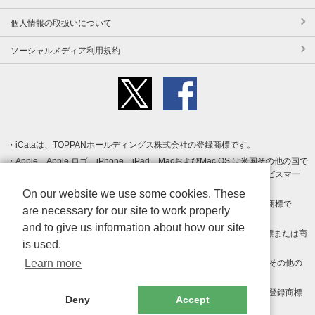
個人情報の取扱いについて
ソーシャルメディア利用規約
iCataは、TOPPANホールディングス株式会社の登録商標です。
Apple、Apple ロゴ、iPhone、iPad、MacおよびMac OS は米国その他の国で
登録された Apple Inc. の商標です。App Store は Apple Inc. のサービスマー
クです。
On our website we use some cookies. These
Android、Google Play および Google Play ロゴ は Google LLC の商標で
are necessary for our site to work properly
す。
and to give us information about how our site
Windows は Microsoft Inc.の米国およびその他の国における登録商標または商
is used.
標です。
Learn more
Adobe、Adobe Reader、Adobe PDF は、Adobe Inc.の米国およびその他の
国における商標または登録商標です。
その他、記載されている会社名、商品名、ロゴは各社の商標または登録商標
Deny
Accept
です。