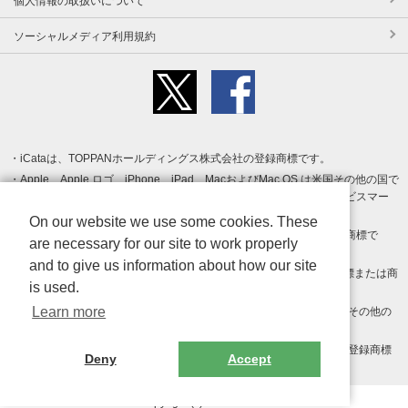
個人情報の取扱いについて
ソーシャルメディア利用規約
iCataは、TOPPANホールディングス株式会社の登録商標です。
Apple、Apple ロゴ、iPhone、iPad、MacおよびMac OS は米国その他の国で
登録された Apple Inc. の商標です。App Store は Apple Inc. のサービスマー
クです。
On our website we use some cookies. These
Android、Google Play および Google Play ロゴ は Google LLC の商標で
are necessary for our site to work properly
す。
and to give us information about how our site
Windows は Microsoft Inc.の米国およびその他の国における登録商標または商
is used.
標です。
Learn more
Adobe、Adobe Reader、Adobe PDF は、Adobe Inc.の米国およびその他の
国における商標または登録商標です。
その他、記載されている会社名、商品名、ロゴは各社の商標または登録商標
Deny
Accept
です。
Copyright (c) TOPPAN Inc.