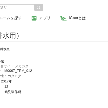
ルームを探す
アプリ
iCataとは
排水用）
雑排水用）
日伝
合サイト メカカタ
: M0067_TRM_012
性 : カタログ
 2017年
: 12
 : 鶴見製作所