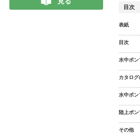
見る
目次
表紙
目次
水中ポン
カタログ
水中ポン
陸上ポン
その他