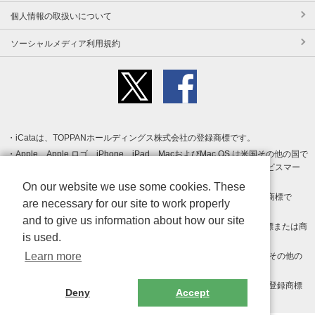
個人情報の取扱いについて
ソーシャルメディア利用規約
iCataは、TOPPANホールディングス株式会社の登録商標です。
Apple、Apple ロゴ、iPhone、iPad、MacおよびMac OS は米国その他の国で
登録された Apple Inc. の商標です。App Store は Apple Inc. のサービスマー
クです。
On our website we use some cookies. These
Android、Google Play および Google Play ロゴ は Google LLC の商標で
are necessary for our site to work properly
す。
and to give us information about how our site
Windows は Microsoft Inc.の米国およびその他の国における登録商標または商
is used.
標です。
Learn more
Adobe、Adobe Reader、Adobe PDF は、Adobe Inc.の米国およびその他の
国における商標または登録商標です。
その他、記載されている会社名、商品名、ロゴは各社の商標または登録商標
Deny
Accept
です。