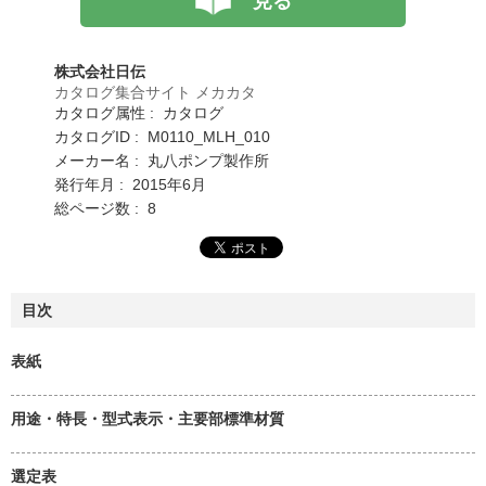
見る
株式会社日伝
カタログ集合サイト メカカタ
カタログ属性 : カタログ
カタログID : M0110_MLH_010
メーカー名 : 丸八ポンプ製作所
発行年月 : 2015年6月
総ページ数 : 8
目次
表紙
用途・特長・型式表示・主要部標準材質
選定表