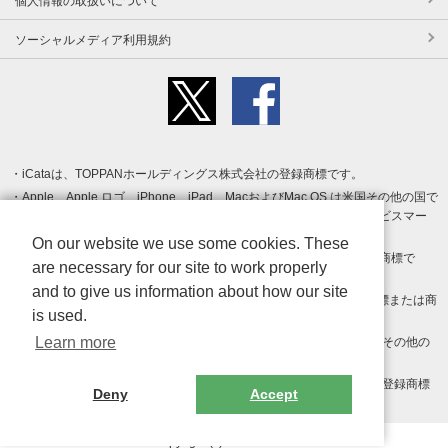
個人情報の取扱いについて
ソーシャルメディア利用規約
iCataは、TOPPANホールディングス株式会社の登録商標です。
Apple、Apple ロゴ、iPhone、iPad、MacおよびMac OS は米国その他の国で
登録された Apple Inc. の商標です。App Store は Apple Inc. のサービスマー
クです。
On our website we use some cookies. These
Android、Google Play および Google Play ロゴ は Google LLC の商標で
are necessary for our site to work properly
す。
and to give us information about how our site
Windows は Microsoft Inc.の米国およびその他の国における登録商標または商
is used.
標です。
Learn more
Adobe、Adobe Reader、Adobe PDF は、Adobe Inc.の米国およびその他の
国における商標または登録商標です。
その他、記載されている会社名、商品名、ロゴは各社の商標または登録商標
Deny
Accept
です。
Copyright (c) TOPPAN Inc.