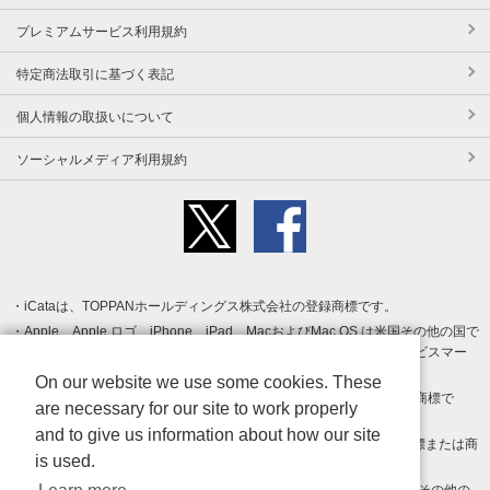
プレミアムサービス利用規約
特定商法取引に基づく表記
個人情報の取扱いについて
ソーシャルメディア利用規約
iCataは、TOPPANホールディングス株式会社の登録商標です。
Apple、Apple ロゴ、iPhone、iPad、MacおよびMac OS は米国その他の国で
登録された Apple Inc. の商標です。App Store は Apple Inc. のサービスマー
クです。
On our website we use some cookies. These
Android、Google Play および Google Play ロゴ は Google LLC の商標で
are necessary for our site to work properly
す。
and to give us information about how our site
Windows は Microsoft Inc.の米国およびその他の国における登録商標または商
is used.
標です。
Adobe、Adobe Reader、Adobe PDF は、Adobe Inc.の米国およびその他の