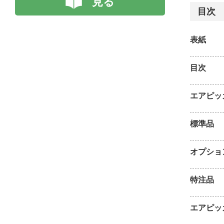
見る
目次
表紙
目次
エアピッ
標準品
オプショ
特注品
エアピッ