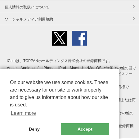
個人情報の取扱いについて
ソーシャルメディア利用規約
iCataは、TOPPANホールディングス株式会社の登録商標です。
Apple、Apple ロゴ、iPhone、iPad、MacおよびMac OS は米国その他の国で
登録された Apple Inc. の商標です。App Store は Apple Inc. のサービスマー
クです。
On our website we use some cookies. These
Android、Google Play および Google Play ロゴ は Google LLC の商標で
are necessary for our site to work properly
す。
and to give us information about how our site
Windows は Microsoft Inc.の米国およびその他の国における登録商標または商
is used.
標です。
Learn more
Adobe、Adobe Reader、Adobe PDF は、Adobe Inc.の米国およびその他の
国における商標または登録商標です。
その他、記載されている会社名、商品名、ロゴは各社の商標または登録商標
Deny
Accept
です。