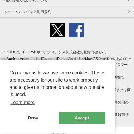
個人情報の取扱いについて
ソーシャルメディア利用規約
iCataは、TOPPANホールディングス株式会社の登録商標です。
Apple、Apple ロゴ、iPhone、iPad、MacおよびMac OS は米国その他の国で
登録された Apple Inc. の商標です。App Store は Apple Inc. のサービスマー
クです。
On our website we use some cookies. These
Android、Google Play および Google Play ロゴ は Google LLC の商標で
are necessary for our site to work properly
す。
and to give us information about how our site
Windows は Microsoft Inc.の米国およびその他の国における登録商標または商
is used.
標です。
Learn more
Adobe、Adobe Reader、Adobe PDF は、Adobe Inc.の米国およびその他の
国における商標または登録商標です。
その他、記載されている会社名、商品名、ロゴは各社の商標または登録商標
Deny
Accept
です。
Copyright (c) TOPPAN Inc.