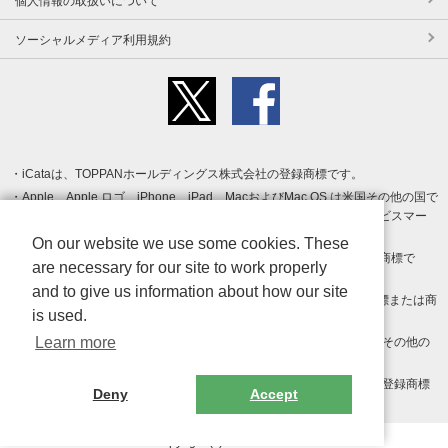
個人情報の取扱いについて
ソーシャルメディア利用規約
iCataは、TOPPANホールディングス株式会社の登録商標です。
Apple、Apple ロゴ、iPhone、iPad、MacおよびMac OS は米国その他の国で
登録された Apple Inc. の商標です。App Store は Apple Inc. のサービスマー
クです。
On our website we use some cookies. These
Android、Google Play および Google Play ロゴ は Google LLC の商標で
are necessary for our site to work properly
す。
and to give us information about how our site
Windows は Microsoft Inc.の米国およびその他の国における登録商標または商
is used.
標です。
Learn more
Adobe、Adobe Reader、Adobe PDF は、Adobe Inc.の米国およびその他の
国における商標または登録商標です。
その他、記載されている会社名、商品名、ロゴは各社の商標または登録商標
Deny
Accept
です。
Copyright (c) TOPPAN Inc.