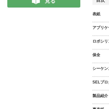
見る
目次
表紙
アプリケ
ロボシリ
保全
シーケン
SELプ
製品紹介