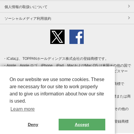
個人情報の取扱いについて
ソーシャルメディア利用規約
iCataは、TOPPANホールディングス株式会社の登録商標です。
Apple、Apple ロゴ、iPhone、iPad、MacおよびMac OS は米国その他の国で
登録された Apple Inc. の商標です。App Store は Apple Inc. のサービスマー
クです。
On our website we use some cookies. These
Android、Google Play および Google Play ロゴ は Google LLC の商標で
are necessary for our site to work properly
す。
and to give us information about how our site
Windows は Microsoft Inc.の米国およびその他の国における登録商標または商
is used.
標です。
Learn more
Adobe、Adobe Reader、Adobe PDF は、Adobe Inc.の米国およびその他の
国における商標または登録商標です。
その他、記載されている会社名、商品名、ロゴは各社の商標または登録商標
Deny
Accept
です。