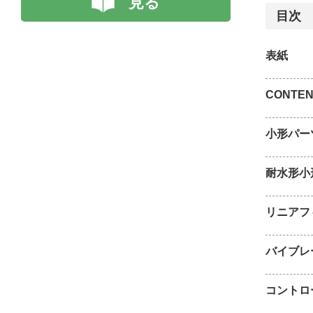
見る
目次
表紙
CONTEN
小形パー
耐水形小
リニアフ
バイブレ
コントロ