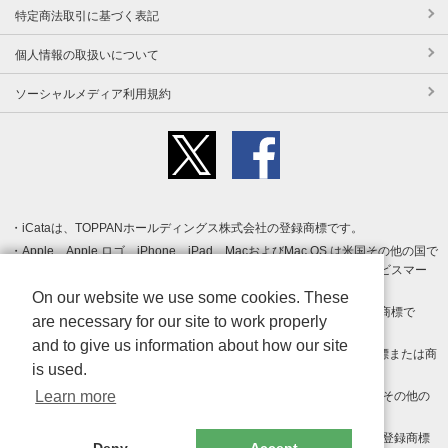
特定商法取引に基づく表記
個人情報の取扱いについて
ソーシャルメディア利用規約
iCataは、TOPPANホールディングス株式会社の登録商標です。
Apple、Apple ロゴ、iPhone、iPad、MacおよびMac OS は米国その他の国で
登録された Apple Inc. の商標です。App Store は Apple Inc. のサービスマー
クです。
On our website we use some cookies. These
Android、Google Play および Google Play ロゴ は Google LLC の商標で
are necessary for our site to work properly
す。
and to give us information about how our site
Windows は Microsoft Inc.の米国およびその他の国における登録商標または商
is used.
標です。
Learn more
Adobe、Adobe Reader、Adobe PDF は、Adobe Inc.の米国およびその他の
国における商標または登録商標です。
その他、記載されている会社名、商品名、ロゴは各社の商標または登録商標