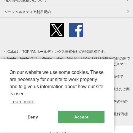
個人情報の取扱いについて
ソーシャルメディア利用規約
iCataは、TOPPANホールディングス株式会社の登録商標です。
Apple、Apple ロゴ、iPhone、iPad、MacおよびMac OS は米国その他の国で
登録された Apple Inc. の商標です。App Store は Apple Inc. のサービスマー
クです。
On our website we use some cookies. These
Android、Google Play および Google Play ロゴ は Google LLC の商標で
are necessary for our site to work properly
す。
and to give us information about how our site
Windows は Microsoft Inc.の米国およびその他の国における登録商標または商
is used.
標です。
Learn more
Adobe、Adobe Reader、Adobe PDF は、Adobe Inc.の米国およびその他の
国における商標または登録商標です。
その他、記載されている会社名、商品名、ロゴは各社の商標または登録商標
Deny
Accept
です。
Copyright (c) TOPPAN Inc.