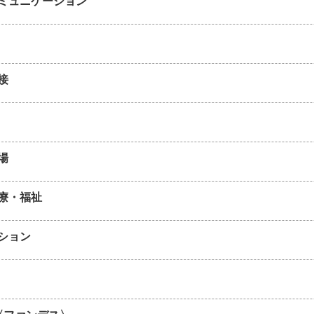
ミュニケーション
接
場
療・福祉
ション