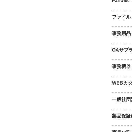
Fande
ファイル
事務用品
OAサプ
事務機器
WEBカ
一般社団
製品保証