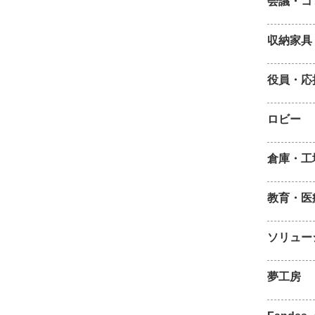
会議・コ
収納家具
役員・応
ロビー
倉庫・工
教育・医
ソリュー
夢工房