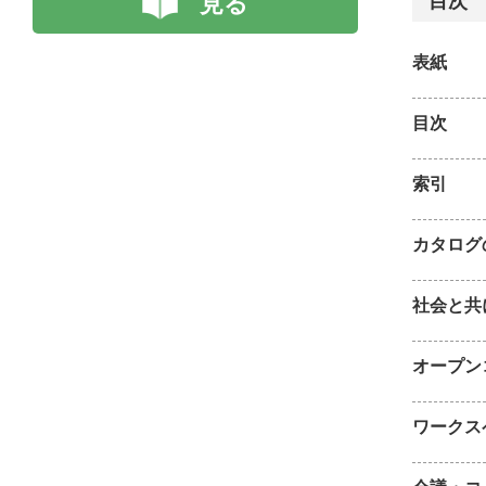
見る
目次
表紙
目次
索引
カタログ
社会と共
オープン
ワークス