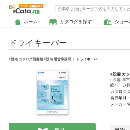
ホーム
カタログを探す
ショー
ドライキーパー
e設備 カタログ図書館 e設備 運営事務局
ドライキーパー
e設備 カ
e設備 運
総ページ数 
カタログID 
発行年月 :
メーカー名