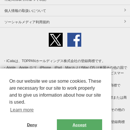
個人情報の取扱いについて
ソーシャルメディア利用規約
iCataは、TOPPANホールディングス株式会社の登録商標です。
Apple、Apple ロゴ、iPhone、iPad、MacおよびMac OS は米国その他の国で
登録された Apple Inc. の商標です。App Store は Apple Inc. のサービスマー
クです。
On our website we use some cookies. These
Android、Google Play および Google Play ロゴ は Google LLC の商標で
are necessary for our site to work properly
す。
and to give us information about how our site
Windows は Microsoft Inc.の米国およびその他の国における登録商標または商
is used.
標です。
Learn more
Adobe、Adobe Reader、Adobe PDF は、Adobe Inc.の米国およびその他の
国における商標または登録商標です。
その他、記載されている会社名、商品名、ロゴは各社の商標または登録商標
Deny
Accept
です。