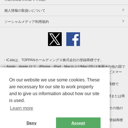
個人情報の取扱いについて
ソーシャルメディア利用規約
iCataは、TOPPANホールディングス株式会社の登録商標です。
Apple、Apple ロゴ、iPhone、iPad、MacおよびMac OS は米国その他の国で
登録された Apple Inc. の商標です。App Store は Apple Inc. のサービスマー
クです。
On our website we use some cookies. These
Android、Google Play および Google Play ロゴ は Google LLC の商標で
are necessary for our site to work properly
す。
and to give us information about how our site
Windows は Microsoft Inc.の米国およびその他の国における登録商標または商
is used.
標です。
Learn more
Adobe、Adobe Reader、Adobe PDF は、Adobe Inc.の米国およびその他の
国における商標または登録商標です。
その他、記載されている会社名、商品名、ロゴは各社の商標または登録商標
Deny
Accept
です。