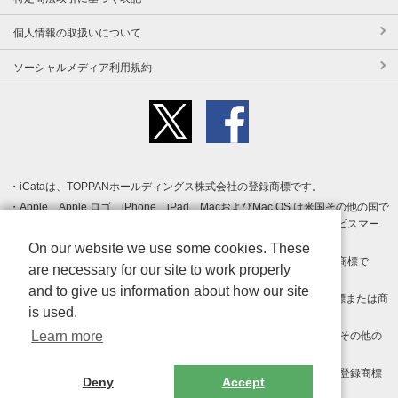
個人情報の取扱いについて
ソーシャルメディア利用規約
iCataは、TOPPANホールディングス株式会社の登録商標です。
Apple、Apple ロゴ、iPhone、iPad、MacおよびMac OS は米国その他の国で
登録された Apple Inc. の商標です。App Store は Apple Inc. のサービスマー
クです。
On our website we use some cookies. These
Android、Google Play および Google Play ロゴ は Google LLC の商標で
are necessary for our site to work properly
す。
and to give us information about how our site
Windows は Microsoft Inc.の米国およびその他の国における登録商標または商
is used.
標です。
Learn more
Adobe、Adobe Reader、Adobe PDF は、Adobe Inc.の米国およびその他の
国における商標または登録商標です。
その他、記載されている会社名、商品名、ロゴは各社の商標または登録商標
Deny
Accept
です。