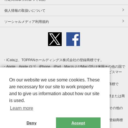
個人情報の取扱いについて
ソーシャルメディア利用規約
iCataは、TOPPANホールディングス株式会社の登録商標です。
Apple、Apple ロゴ、iPhone、iPad、MacおよびMac OS は米国その他の国で
登録された Apple Inc. の商標です。App Store は Apple Inc. のサービスマー
クです。
On our website we use some cookies. These
Android、Google Play および Google Play ロゴ は Google LLC の商標で
are necessary for our site to work properly
す。
and to give us information about how our site
Windows は Microsoft Inc.の米国およびその他の国における登録商標または商
is used.
標です。
Learn more
Adobe、Adobe Reader、Adobe PDF は、Adobe Inc.の米国およびその他の
国における商標または登録商標です。
その他、記載されている会社名、商品名、ロゴは各社の商標または登録商標
Deny
Accept
です。