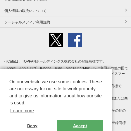
個人情報の取扱いについて
ソーシャルメディア利用規約
iCataは、TOPPANホールディングス株式会社の登録商標です。
Apple、Apple ロゴ、iPhone、iPad、MacおよびMac OS は米国その他の国で
登録された Apple Inc. の商標です。App Store は Apple Inc. のサービスマー
クです。
On our website we use some cookies. These
Android、Google Play および Google Play ロゴ は Google LLC の商標で
are necessary for our site to work properly
す。
and to give us information about how our site
Windows は Microsoft Inc.の米国およびその他の国における登録商標または商
is used.
標です。
Learn more
Adobe、Adobe Reader、Adobe PDF は、Adobe Inc.の米国およびその他の
国における商標または登録商標です。
その他、記載されている会社名、商品名、ロゴは各社の商標または登録商標
Deny
Accept
です。