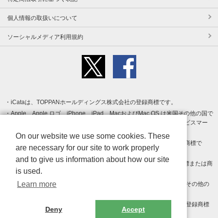
個人情報の取扱いについて
ソーシャルメディア利用規約
iCataは、TOPPANホールディングス株式会社の登録商標です。
Apple、Apple ロゴ、iPhone、iPad、MacおよびMac OS は米国その他の国で
登録された Apple Inc. の商標です。App Store は Apple Inc. のサービスマー
クです。
On our website we use some cookies. These
Android、Google Play および Google Play ロゴ は Google LLC の商標で
are necessary for our site to work properly
す。
and to give us information about how our site
Windows は Microsoft Inc.の米国およびその他の国における登録商標または商
is used.
標です。
Learn more
Adobe、Adobe Reader、Adobe PDF は、Adobe Inc.の米国およびその他の
国における商標または登録商標です。
その他、記載されている会社名、商品名、ロゴは各社の商標または登録商標
Deny
Accept
です。