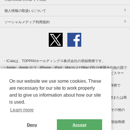
個人情報の取扱いについて
ソーシャルメディア利用規約
iCataは、TOPPANホールディングス株式会社の登録商標です。
Apple、Apple ロゴ、iPhone、iPad、MacおよびMac OS は米国その他の国で
登録された Apple Inc. の商標です。App Store は Apple Inc. のサービスマー
クです。
On our website we use some cookies. These
Android、Google Play および Google Play ロゴ は Google LLC の商標で
are necessary for our site to work properly
す。
and to give us information about how our site
Windows は Microsoft Inc.の米国およびその他の国における登録商標または商
is used.
標です。
Learn more
Adobe、Adobe Reader、Adobe PDF は、Adobe Inc.の米国およびその他の
国における商標または登録商標です。
その他、記載されている会社名、商品名、ロゴは各社の商標または登録商標
Deny
Accept
です。