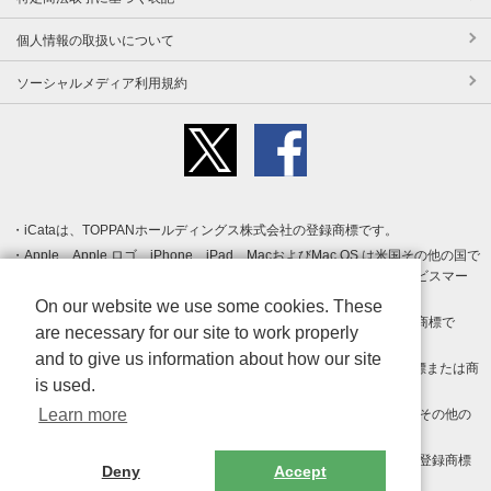
個人情報の取扱いについて
ソーシャルメディア利用規約
iCataは、TOPPANホールディングス株式会社の登録商標です。
Apple、Apple ロゴ、iPhone、iPad、MacおよびMac OS は米国その他の国で
登録された Apple Inc. の商標です。App Store は Apple Inc. のサービスマー
クです。
On our website we use some cookies. These
Android、Google Play および Google Play ロゴ は Google LLC の商標で
are necessary for our site to work properly
す。
and to give us information about how our site
Windows は Microsoft Inc.の米国およびその他の国における登録商標または商
is used.
標です。
Learn more
Adobe、Adobe Reader、Adobe PDF は、Adobe Inc.の米国およびその他の
国における商標または登録商標です。
その他、記載されている会社名、商品名、ロゴは各社の商標または登録商標
Deny
Accept
です。