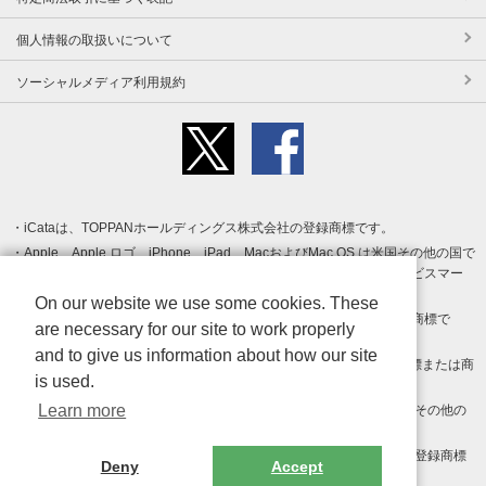
個人情報の取扱いについて
ソーシャルメディア利用規約
iCataは、TOPPANホールディングス株式会社の登録商標です。
Apple、Apple ロゴ、iPhone、iPad、MacおよびMac OS は米国その他の国で
登録された Apple Inc. の商標です。App Store は Apple Inc. のサービスマー
クです。
On our website we use some cookies. These
Android、Google Play および Google Play ロゴ は Google LLC の商標で
are necessary for our site to work properly
す。
and to give us information about how our site
Windows は Microsoft Inc.の米国およびその他の国における登録商標または商
is used.
標です。
Learn more
Adobe、Adobe Reader、Adobe PDF は、Adobe Inc.の米国およびその他の
国における商標または登録商標です。
その他、記載されている会社名、商品名、ロゴは各社の商標または登録商標
Deny
Accept
です。