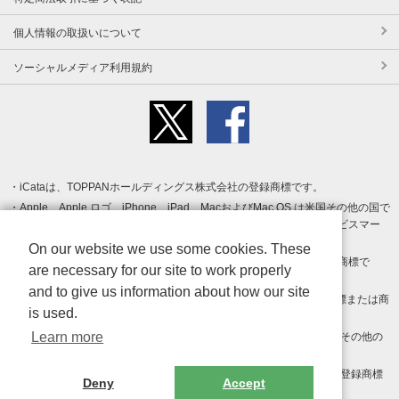
個人情報の取扱いについて
ソーシャルメディア利用規約
iCataは、TOPPANホールディングス株式会社の登録商標です。
Apple、Apple ロゴ、iPhone、iPad、MacおよびMac OS は米国その他の国で
登録された Apple Inc. の商標です。App Store は Apple Inc. のサービスマー
クです。
On our website we use some cookies. These
Android、Google Play および Google Play ロゴ は Google LLC の商標で
are necessary for our site to work properly
す。
and to give us information about how our site
Windows は Microsoft Inc.の米国およびその他の国における登録商標または商
is used.
標です。
Learn more
Adobe、Adobe Reader、Adobe PDF は、Adobe Inc.の米国およびその他の
国における商標または登録商標です。
その他、記載されている会社名、商品名、ロゴは各社の商標または登録商標
Deny
Accept
です。