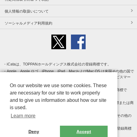
個人情報の取扱いについて
ソーシャルメディア利用規約
iCataは、TOPPANホールディングス株式会社の登録商標です。
Apple、Apple ロゴ、iPhone、iPad、MacおよびMac OS は米国その他の国で
登録された Apple Inc. の商標です。App Store は Apple Inc. のサービスマー
クです。
On our website we use some cookies. These
Android、Google Play および Google Play ロゴ は Google LLC の商標で
are necessary for our site to work properly
す。
and to give us information about how our site
Windows は Microsoft Inc.の米国およびその他の国における登録商標または商
is used.
標です。
Learn more
Adobe、Adobe Reader、Adobe PDF は、Adobe Inc.の米国およびその他の
国における商標または登録商標です。
その他、記載されている会社名、商品名、ロゴは各社の商標または登録商標
Deny
Accept
です。