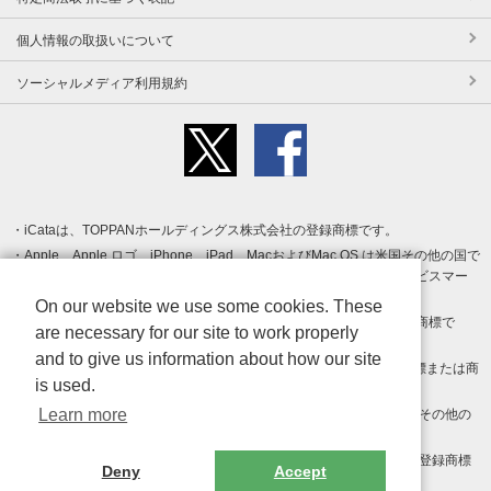
個人情報の取扱いについて
ソーシャルメディア利用規約
iCataは、TOPPANホールディングス株式会社の登録商標です。
Apple、Apple ロゴ、iPhone、iPad、MacおよびMac OS は米国その他の国で
登録された Apple Inc. の商標です。App Store は Apple Inc. のサービスマー
クです。
On our website we use some cookies. These
Android、Google Play および Google Play ロゴ は Google LLC の商標で
are necessary for our site to work properly
す。
and to give us information about how our site
Windows は Microsoft Inc.の米国およびその他の国における登録商標または商
is used.
標です。
Learn more
Adobe、Adobe Reader、Adobe PDF は、Adobe Inc.の米国およびその他の
国における商標または登録商標です。
その他、記載されている会社名、商品名、ロゴは各社の商標または登録商標
Deny
Accept
です。