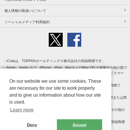
個人情報の取扱いについて
ソーシャルメディア利用規約
iCataは、TOPPANホールディングス株式会社の登録商標です。
Apple、Apple ロゴ、iPhone、iPad、MacおよびMac OS は米国その他の国で
登録された Apple Inc. の商標です。App Store は Apple Inc. のサービスマー
クです。
On our website we use some cookies. These
Android、Google Play および Google Play ロゴ は Google LLC の商標で
are necessary for our site to work properly
す。
and to give us information about how our site
Windows は Microsoft Inc.の米国およびその他の国における登録商標または商
is used.
標です。
Learn more
Adobe、Adobe Reader、Adobe PDF は、Adobe Inc.の米国およびその他の
国における商標または登録商標です。
その他、記載されている会社名、商品名、ロゴは各社の商標または登録商標
Deny
Accept
です。