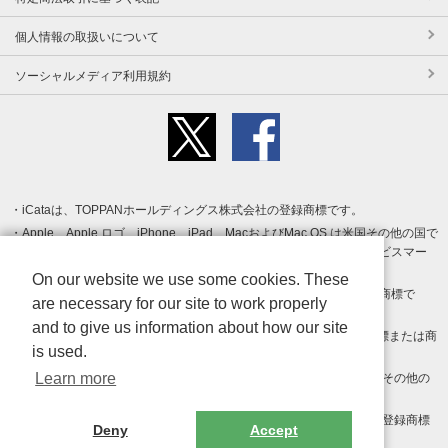
個人情報の取扱いについて
ソーシャルメディア利用規約
iCataは、TOPPANホールディングス株式会社の登録商標です。
Apple、Apple ロゴ、iPhone、iPad、MacおよびMac OS は米国その他の国で
登録された Apple Inc. の商標です。App Store は Apple Inc. のサービスマー
クです。
On our website we use some cookies. These
Android、Google Play および Google Play ロゴ は Google LLC の商標で
are necessary for our site to work properly
す。
and to give us information about how our site
Windows は Microsoft Inc.の米国およびその他の国における登録商標または商
is used.
標です。
Learn more
Adobe、Adobe Reader、Adobe PDF は、Adobe Inc.の米国およびその他の
国における商標または登録商標です。
その他、記載されている会社名、商品名、ロゴは各社の商標または登録商標
Deny
Accept
です。