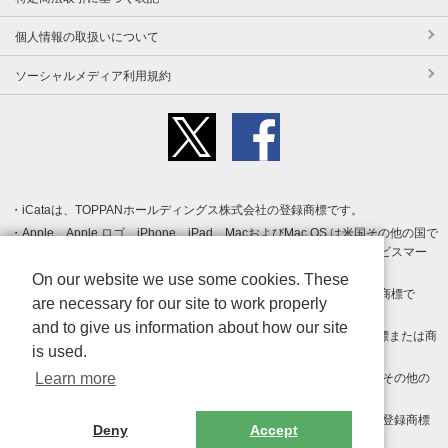
個人情報の取扱いについて
ソーシャルメディア利用規約
iCataは、TOPPANホールディングス株式会社の登録商標です。
Apple、Apple ロゴ、iPhone、iPad、MacおよびMac OS は米国その他の国で
登録された Apple Inc. の商標です。App Store は Apple Inc. のサービスマー
クです。
On our website we use some cookies. These
Android、Google Play および Google Play ロゴ は Google LLC の商標で
are necessary for our site to work properly
す。
and to give us information about how our site
Windows は Microsoft Inc.の米国およびその他の国における登録商標または商
is used.
標です。
Learn more
Adobe、Adobe Reader、Adobe PDF は、Adobe Inc.の米国およびその他の
国における商標または登録商標です。
その他、記載されている会社名、商品名、ロゴは各社の商標または登録商標
Deny
Accept
です。