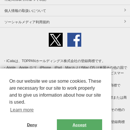
個人情報の取扱いについて
ソーシャルメディア利用規約
iCataは、TOPPANホールディングス株式会社の登録商標です。
Apple、Apple ロゴ、iPhone、iPad、MacおよびMac OS は米国その他の国で
登録された Apple Inc. の商標です。App Store は Apple Inc. のサービスマー
クです。
On our website we use some cookies. These
Android、Google Play および Google Play ロゴ は Google LLC の商標で
are necessary for our site to work properly
す。
and to give us information about how our site
Windows は Microsoft Inc.の米国およびその他の国における登録商標または商
is used.
標です。
Learn more
Adobe、Adobe Reader、Adobe PDF は、Adobe Inc.の米国およびその他の
国における商標または登録商標です。
その他、記載されている会社名、商品名、ロゴは各社の商標または登録商標
Deny
Accept
です。