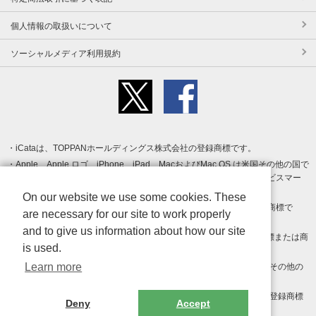
個人情報の取扱いについて
ソーシャルメディア利用規約
iCataは、TOPPANホールディングス株式会社の登録商標です。
Apple、Apple ロゴ、iPhone、iPad、MacおよびMac OS は米国その他の国で
登録された Apple Inc. の商標です。App Store は Apple Inc. のサービスマー
クです。
On our website we use some cookies. These
Android、Google Play および Google Play ロゴ は Google LLC の商標で
are necessary for our site to work properly
す。
and to give us information about how our site
Windows は Microsoft Inc.の米国およびその他の国における登録商標または商
is used.
標です。
Learn more
Adobe、Adobe Reader、Adobe PDF は、Adobe Inc.の米国およびその他の
国における商標または登録商標です。
その他、記載されている会社名、商品名、ロゴは各社の商標または登録商標
Deny
Accept
です。